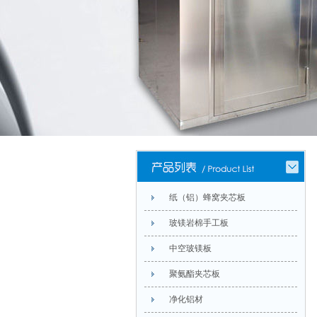
纸（铝）蜂窝夹芯板
玻镁岩棉手工板
中空玻镁板
聚氨酯夹芯板
净化铝材