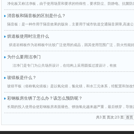
净化板又称洁净板，由于使用场景和要求的特殊性，要求防尘、防静电、抗菌防
消音板和隔音板的区别是什么？
隔音板：是一种作用于隔音效果的版块，主要用于城市轨道交通隔音屏障,高速公
烘道板使用时注意什么
烘道岩棉板作为岩棉板中比较广泛使用的成品，因其使用范围广泛，防火性能
为什么要用洁净门
洁净门是专门为公共场所设计，在结构上采用圆弧过渡设计，有效
玻镁板是什么？
玻镁平板（俗称氧化镁板）是以氧化镁，氯化镁，和水三元体系，经配置和加改
彩钢板房生锈了怎么办？该怎么预防呢？
长期的投入使用会使彩钢板房表面褪色、锈蚀氧化越来越严重，最后锈穿，导致
共3 页 页次:2/3 页
首页